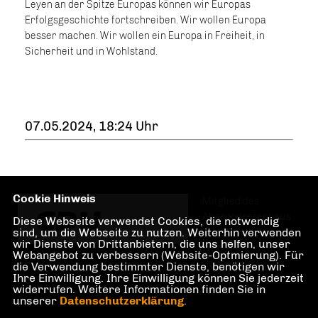
Leyen an der Spitze Europas können wir Europas
Erfolgsgeschichte fortschreiben. Wir wollen Europa
besser machen. Wir wollen ein Europa in Freiheit, in
Sicherheit und in Wohlstand.
07.05.2024, 18:24 Uhr
Cookie Hinweis
Mitglied des
Abgeordnetenhaus
Diese Webseite verwendet Cookies, die notwendig
sind, um die Webseite zu nutzen. Weiterhin verwenden
von Berlin für den
wir Dienste von Drittanbietern, die uns helfen, unser
Wahlkreis
Webangebot zu verbessern (Website-Optmierung). Für
Grunewald,
die Verwendung bestimmter Dienste, benötigen wir
Ihre Einwilligung. Ihre Einwilligung können Sie jederzeit
Halensee, Preußenpark, Hohenzollerndamm
widerrufen. Weitere Informationen finden Sie in
unserer
Datenschutzerklärung
.