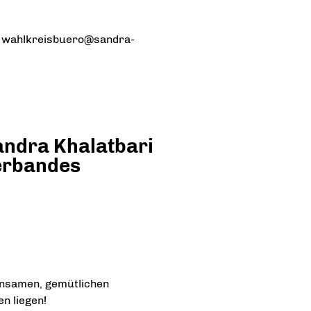
r wahlkreisbuero@sandra-
andra Khalatbari
erbandes
insamen, gemütlichen
n liegen!