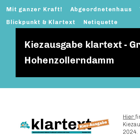
Mit ganzer Kraft!
Abgeordnetenhaus
Blickpunkt & Klartext
Netiquette
Kiezausgabe klartext - 
Hohenzollerndamm
Hier
f
Kieza
2024.