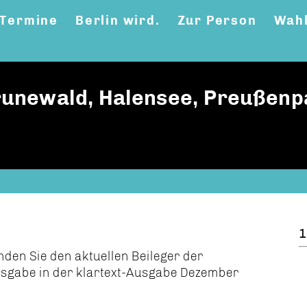
Termine
Berlin wird.
Zur Person
Wahl
Grunewald, Halensee, Preußenp
1
inden Sie den aktuellen Beileger der
usgabe in der klartext-Ausgabe Dezember