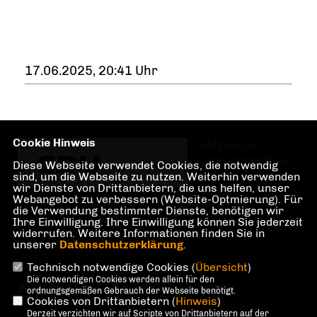
17.06.2025, 20:41 Uhr
Cookie Hinweis
Mitglied des
Abgeordnetenhaus
Diese Webseite verwendet Cookies, die notwendig
sind, um die Webseite zu nutzen. Weiterhin verwenden
von Berlin für den
wir Dienste von Drittanbietern, die uns helfen, unser
Wahlkreis
Webangebot zu verbessern (Website-Optmierung). Für
Grunewald,
die Verwendung bestimmter Dienste, benötigen wir
Ihre Einwilligung. Ihre Einwilligung können Sie jederzeit
Halensee, Preußenpark, Hohenzollerndamm
widerrufen. Weitere Informationen finden Sie in
unserer
Datenschutzerklärung
.
Technisch notwendige Cookies (
Übersicht
)
Die notwendigen Cookies werden allein für den
IMPRESSUM
DATENSCHUTZ
KONTAKT
ordnungsgemäßen Gebrauch der Webseite benötigt.
Cookies von Drittanbietern (
Hinweis
)
Derzeit verzichten wir auf Scripte von Drittanbietern auf der