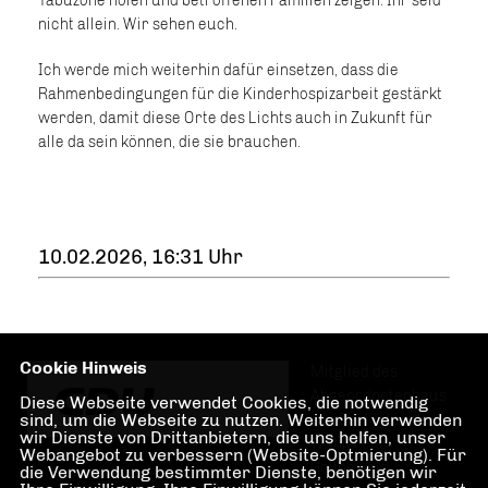
Tabuzone holen und betroffenen Familien zeigen: Ihr seid
nicht allein. Wir sehen euch.
Ich werde mich weiterhin dafür einsetzen, dass die
Rahmenbedingungen für die Kinderhospizarbeit gestärkt
werden, damit diese Orte des Lichts auch in Zukunft für
alle da sein können, die sie brauchen.
10.02.2026, 16:31 Uhr
Cookie Hinweis
Mitglied des
Abgeordnetenhaus
Diese Webseite verwendet Cookies, die notwendig
sind, um die Webseite zu nutzen. Weiterhin verwenden
von Berlin für den
wir Dienste von Drittanbietern, die uns helfen, unser
Wahlkreis
Webangebot zu verbessern (Website-Optmierung). Für
Grunewald,
die Verwendung bestimmter Dienste, benötigen wir