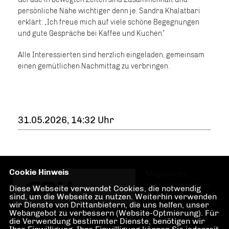
persönliche Nähe wichtiger denn je. Sandra Khalatbari
erklärt: „Ich freue mich auf viele schöne Begegnungen
und gute Gespräche bei Kaffee und Kuchen.“
Alle Interessierten sind herzlich eingeladen, gemeinsam
einen gemütlichen Nachmittag zu verbringen.
31.05.2026, 14:32 Uhr
Cookie Hinweis
Mitglied des
Abgeordnetenhaus
Diese Webseite verwendet Cookies, die notwendig
sind, um die Webseite zu nutzen. Weiterhin verwenden
von Berlin für den
wir Dienste von Drittanbietern, die uns helfen, unser
Wahlkreis
Webangebot zu verbessern (Website-Optmierung). Für
Grunewald,
die Verwendung bestimmter Dienste, benötigen wir